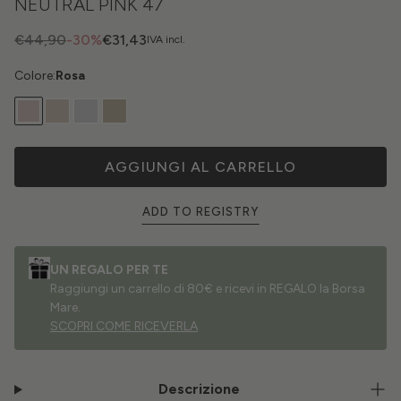
NEUTRAL PINK 47
€44,90
-30%
€31,43
IVA incl.
Colore:
Rosa
AGGIUNGI AL CARRELLO
ADD TO REGISTRY
UN REGALO PER TE
Raggiungi un carrello di 80€ e ricevi in REGALO la Borsa
Mare.
SCOPRI COME RICEVERLA
Descrizione