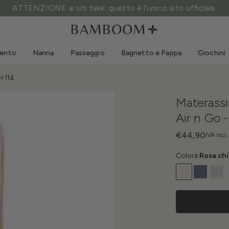
Spedizione gratuita sopra i 60€ di spesa!
Abbigliamento 0-3 anni
Mare
Tute da esterno
Costumi da bagno
mento
Nanna
Passeggio
Bagnetto e Pappa
Giochini
Body
Cappellini sole
Maglie e Camicie
Occhialini da sole
H 114
Pantaloncini e Gonne
Scarpine mare
Materassi
Tutine
Giochini mare
Air n Go
Cardigan e Giacche
Vestitini
€44,90
IVA incl.
Cappellini
Colore:
Rosa ch
Accessori
Calze