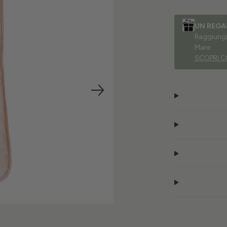
UN REGA
Raggiungi 
Mare.
SCOPRI C