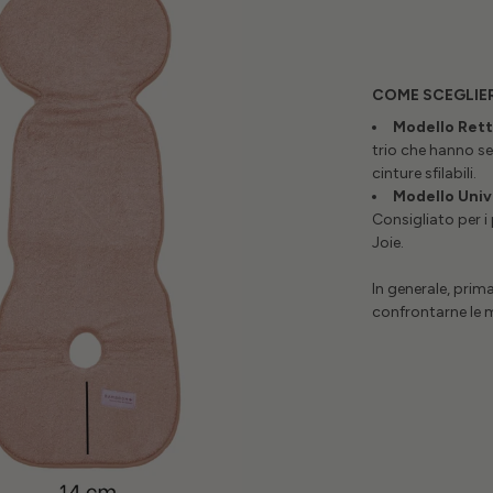
COME SCEGLIE
Modello Ret
trio che hanno se
cinture sfilabili.
Modello Univ
Consigliato per i
Joie.
In generale, prima
confrontarne le 