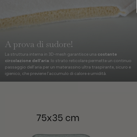
A prova di sudore!
La struttura interna in 3D-mesh garantisce una
costante
circolazione dell’aria
: lo strato reticolare permette un continuo
passaggio dell’aria per un materassino ultra traspirante, sicuro e
igienico, che previene l’accumulo di calore e umidità.