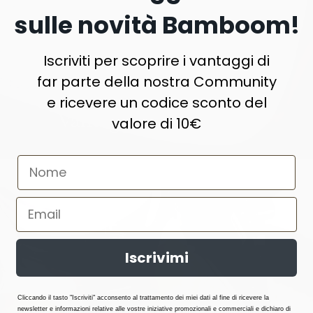
sulle novità Bamboom!
Iscriviti per scoprire i vantaggi di
far parte della nostra Community
e ricevere un codice sconto del
SCOPRI TUTTI I
Vantaggi dell'Air N Go
valore di 10€
Iscrivimi
Cliccando il tasto "Iscriviti" acconsento al trattamento dei miei dati al fine di ricevere la
newsletter e informazioni relative alle vostre iniziative promozionali e commerciali e dichiaro di