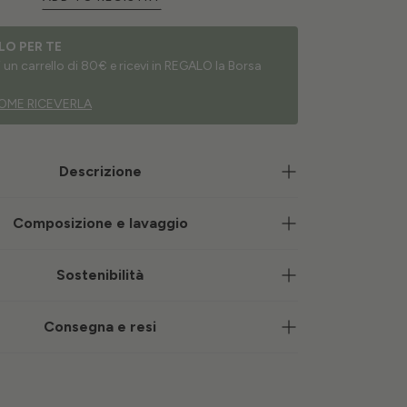
LO PER TE
un carrello di 80€ e ricevi in REGALO la Borsa
OME RICEVERLA
Descrizione
Composizione e lavaggio
Sostenibilità
Consegna e resi