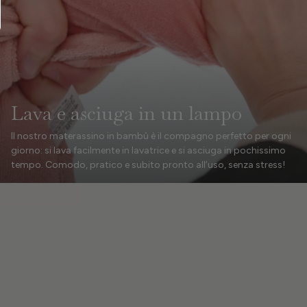
Lava e asciuga in un lampo
Il nostro materassino in bambù è il compagno perfetto per ogni
giorno: si lava facilmente in lavatrice e si asciuga in pochissimo
tempo. Comodo, pratico e subito pronto all’uso, senza stress!