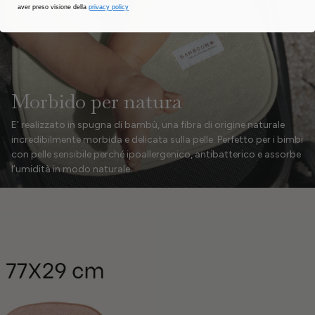
aver preso visione della
privacy policy
Morbido per natura
E' realizzato in spugna di bambù, una fibra di origine naturale
incredibilmente morbida e delicata sulla pelle. Perfetto per i bimbi
con pelle sensibile perché ipoallergenico, antibatterico e assorbe
l’umidità in modo naturale.