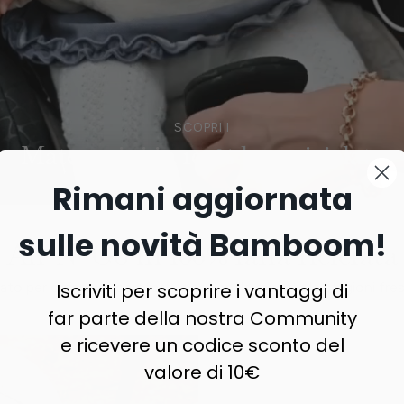
SCOPRI I
Materassini in 100% lana riciclata
Rimani aggiornata
sulle novità Bamboom!
Air N' Go in 100% lana riciclata
iato per offrire un comfort eccezionale durante le stagioni fre
Iscriviti per scoprire i vantaggi di
far parte della nostra Community
e ricevere un codice sconto del
valore di 10€