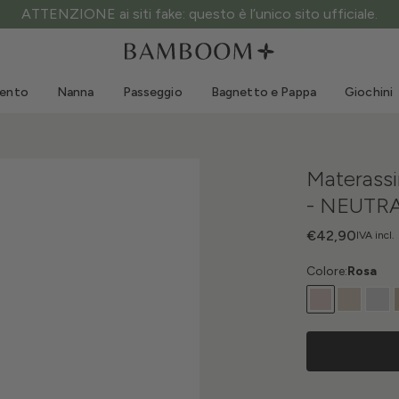
ATTENZIONE ai siti fake: questo è l’unico sito ufficiale.
Abbigliamento 0-3 anni
Mare
Tute da esterno
Costumi da bagno
mento
Nanna
Passeggio
Bagnetto e Pappa
Giochini
Body
Cappellini sole
Maglie e Camicie
Occhialini da sole
Pantaloncini e Gonne
Scarpine mare
Materassi
Tutine
Giochini mare
- NEUTRA
Cardigan e Giacche
Vestitini
€42,90
IVA incl.
Cappellini
Colore:
Rosa
Accessori
Calze