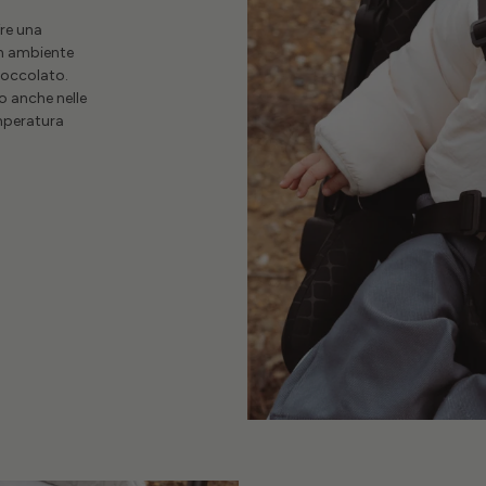
fre una
n ambiente
coccolato.
o anche nelle
emperatura