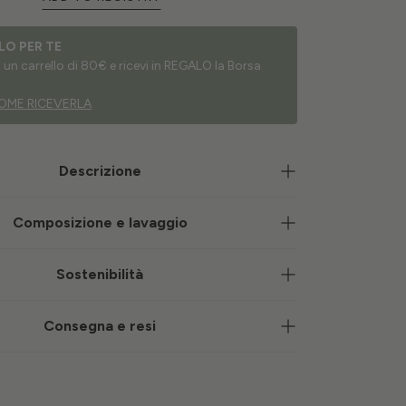
LO PER TE
un carrello di 80€ e ricevi in REGALO la Borsa
OME RICEVERLA
Descrizione
Composizione e lavaggio
Sostenibilità
Consegna e resi