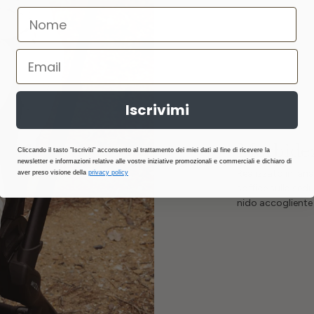
Iscrivimi
Morbidez
Cliccando il tasto "Iscriviti" acconsento al trattamento dei miei dati al fine di ricevere la
newsletter e informazioni relative alle vostre iniziative promozionali e commerciali e dichiaro di
Realizzato in lan
aver preso visione della
privacy policy
soffice sulla sed
nido accogliente