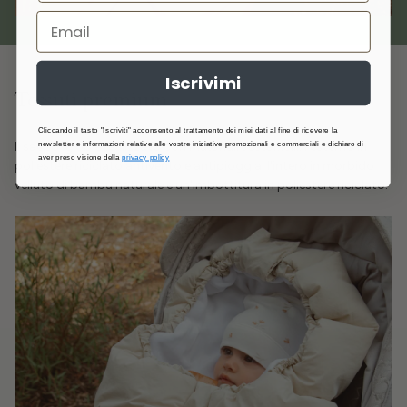
Iscrivimi
Tessuti premium
Cliccando il tasto "Iscriviti" acconsento al trattamento dei miei dati al fine di ricevere la
Il sacco Igloo è realizzato con
materiali sostenibili
: l'esterno in
newsletter e informazioni relative alle vostre iniziative promozionali e commerciali e dichiaro di
aver preso visione della
privacy policy
poliestere riciclato antivento e antipioggia, l'intero in morbido
velluto di bambù naturale e un'imbottitura in poliestere riciclato.