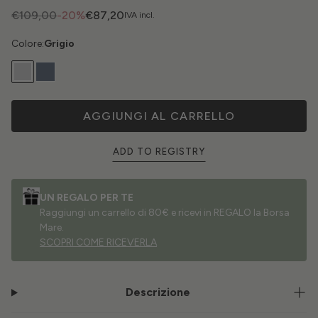
€109,00
-20%
€87,20
IVA incl.
Colore:
Grigio
AGGIUNGI AL CARRELLO
ADD TO REGISTRY
UN REGALO PER TE
Raggiungi un carrello di 80€ e ricevi in REGALO la Borsa
Mare.
SCOPRI COME RICEVERLA
Descrizione