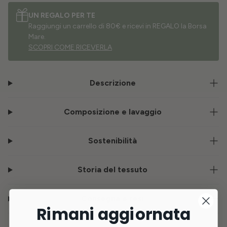
UN REGALO PER TE
Raggiungi un carrello di 80€ e ricevi in REGALO la Borsa
Mare.
SCOPRI COME RICEVERLA
Descrizione
Composizione e lavaggio
Sostenibilità
Storia del tessuto
Consegna e resi
Rimani aggiornata