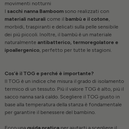
movimenti notturni
I
sacchi nanna Bamboom
sono realizzati con
materiali naturali
come il
bambù e il cotone
,
morbidi, traspiranti e delicati sulla pelle sensibile
dei più piccoli. Inoltre, il bambù è un materiale
naturalmente
antibatterico, termoregolatore e
ipoallergenico
, perfetto per tutte le stagioni.
Cos’è il TOG e perché è importante?
Il TOG è un indice che misura il grado di isolamento
termico di un tessuto. Più il valore TOG è alto, più il
sacco nanna sarà caldo. Scegliere il TOG giusto in
base alla temperatura della stanza è fondamentale
per garantire il benessere del bambino.
Ecco una
guida pratica
per aiutarti a scegliere il