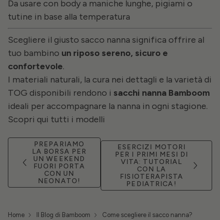
Da usare con body a maniche lunghe, pigiami o
tutine in base alla temperatura
Scegliere il giusto sacco nanna significa offrire al
tuo bambino
un riposo sereno, sicuro e
confortevole
.
I materiali naturali, la cura nei dettagli e la varietà di
TOG disponibili rendono i
sacchi nanna Bamboom
ideali per accompagnare la nanna in ogni stagione.
Scopri qui tutti i modelli
PREPARIAMO
ESERCIZI MOTORI
LA BORSA PER
PER I PRIMI MESI DI
UN WEEKEND
VITA: TUTORIAL
FUORI PORTA
CON LA
CON UN
FISIOTERAPISTA
NEONATO!
PEDIATRICA!
Home
Il Blog di Bamboom
Come scegliere il sacco nanna?