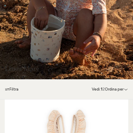
Linea Mare
Filtra
Vedi:
1
2
Ordina per