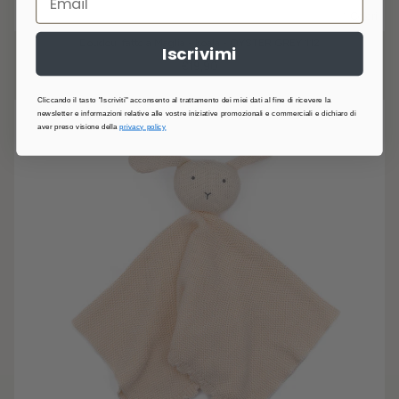
1 Colori
Doudou, fatto a Maglia - Koala - OYSTER GREY 112
Iscrivimi
€19,90
Cliccando il tasto "Iscriviti" acconsento al trattamento dei miei dati al fine di ricevere la
newsletter e informazioni relative alle vostre iniziative promozionali e commerciali e dichiaro di
aver preso visione della
privacy policy