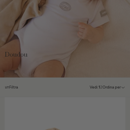
Doudou
Filtra
Vedi:
1
2
Ordina per