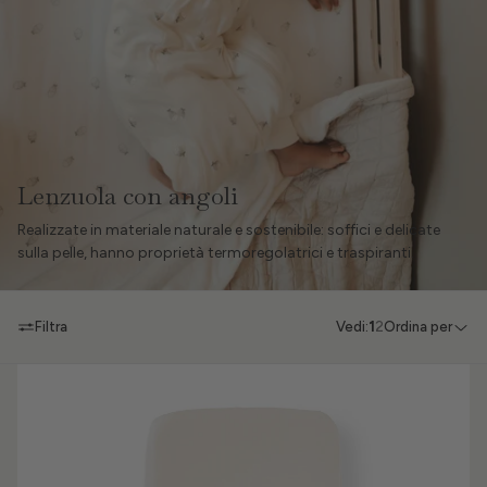
Lenzuola con angoli
Realizzate in materiale naturale e sostenibile: soffici e delicate
sulla pelle, hanno proprietà termoregolatrici e traspiranti.
Filtra
Vedi:
1
2
Ordina per