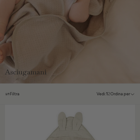
Asciugamani
Filtra
Vedi:
1
2
Ordina per