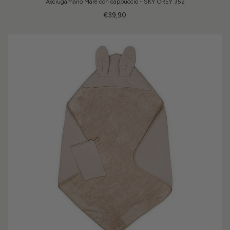
Asciugamano Mare con cappuccio - SKY GREY 352
€39,90