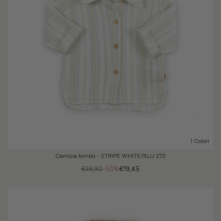
1 Colori
Camicia bimbo - STRIPE WHITE/BLU 272
€38,90
-50%
€19,45