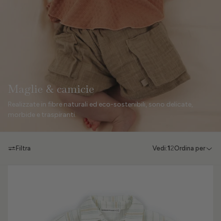
Maglie & camicie
Realizzate in fibre naturali ed eco-sostenibili, sono
delicate
,
morbide
e traspiranti.
Filtra
Vedi:
1
2
Ordina per