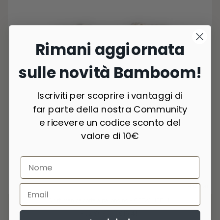
Rimani aggiornata
sulle novità Bamboom!
Iscriviti per scoprire i vantaggi di
far parte della nostra Community
e ricevere un codice sconto del
valore di 10€
4 Colori
Shirt manica corta a palloncino - OFFWHITE 111
€32,90
-50%
€16,45