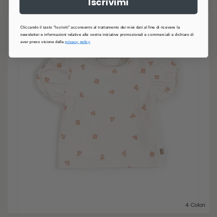
Iscrivimi
Cliccando il tasto "Iscriviti" acconsento al trattamento dei miei dati al fine di ricevere la
newsletter e informazioni relative alle vostre iniziative promozionali e commerciali e dichiaro di
aver preso visione della
privacy policy
4 Colori