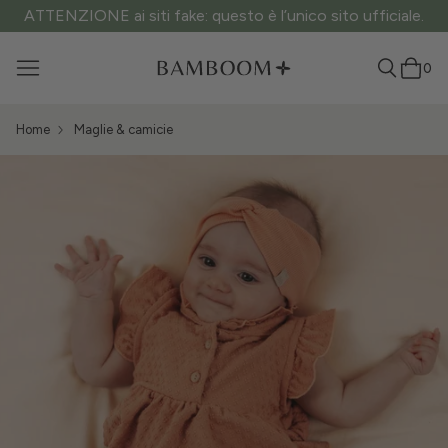
ATTENZIONE ai siti fake: questo è l’unico sito ufficiale.
0
Home
Maglie & camicie