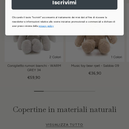
Iscrivimi
Cliccando il tasto "Iscriviti" acconsento al trattamento dei miei dati al fine di ricevere la
newsletter e informazioni relative alle vostre iniziative promozionali e commerciali e dichiaro di
aver preso visione della
privacy policy
2 Colori
1 Colori
Coniglietto rumori bianchi - WARM
Music toy bear rpet - Sabbia 09
GREY 34
€36,90
€59,90
Copertine in materiali naturali
VISUALIZZA TUTTO