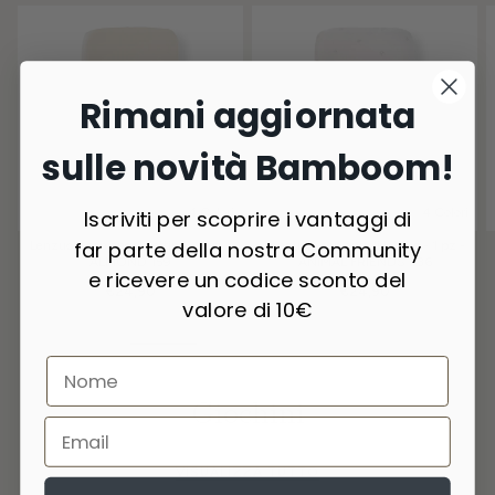
Rimani aggiornata
sulle novità Bamboom!
4 Colori
4 Colori
Iscriviti per scoprire i vantaggi di
far parte della nostra Community
Lenzuolo con angoli lettino - 1 pz -
Lenzuolo con angoli lettino - 1 pz -
ALMOND 159
ANIMAL FRIENDS 236
e ricevere un codice sconto del
€24,90
€24,90
valore di 10€
Giochini
VISUALIZZA TUTTO