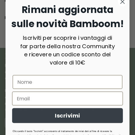
Storia del tessuto
Rimani aggiornata
Consegna e resi
sulle novità Bamboom!
Iscriviti per scoprire i vantaggi di
far parte della nostra Community
e ricevere un codice sconto del
I NOSTRI MATERIALI
valore di 10€
Bamboom nasce dall’amore per i materiali di origine naturale,
combinando
innovazione e sostenibilità
per creare prodotti
di qualità premium dedicati ai più piccoli.
Utilizziamo
materiali selezionati
come bambù, cotone, lana,
cashmere e materiali riciclati, scelti per la loro traspirabilità,
morbidezza e delicatezza sulla pelle. Anallergici, antibatterici e
termoregolatori,offrono comfort e protezione in ogni stagione.
Iscrivimi
SCOPRI DI PIÙ
Cliccando il tasto "Iscriviti" acconsento al trattamento dei miei dati al fine di ricevere la