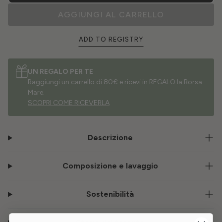
AGGIUNGI AL CARRELLO
ADD TO REGISTRY
UN REGALO PER TE
Raggiungi un carrello di 80€ e ricevi in REGALO la Borsa
Mare.
SCOPRI COME RICEVERLA
Descrizione
Composizione e lavaggio
Sostenibilità