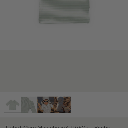
T-shirt Mare Maniche 3/4 UV50+ - Bimbo -