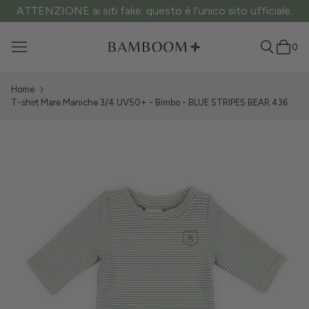
ATTENZIONE ai siti fake: questo è l’unico sito ufficiale.
0
Home
T-shirt Mare Maniche 3/4 UV50+ - Bimbo - BLUE STRIPES BEAR 436