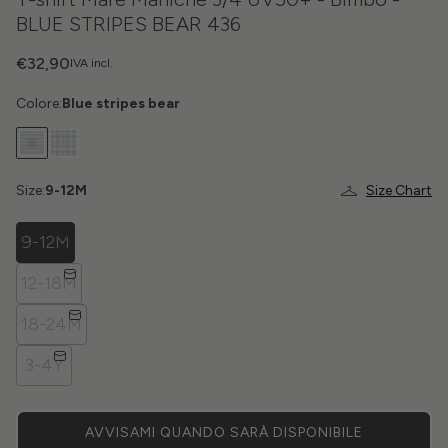
BLUE STRIPES BEAR 436
€32,90
IVA incl.
Colore:
Blue stripes bear
Size:
9-12M
Size Chart
9-12M
12-18M
18-24M
3-4Y
AVVISAMI QUANDO SARÀ DISPONIBILE