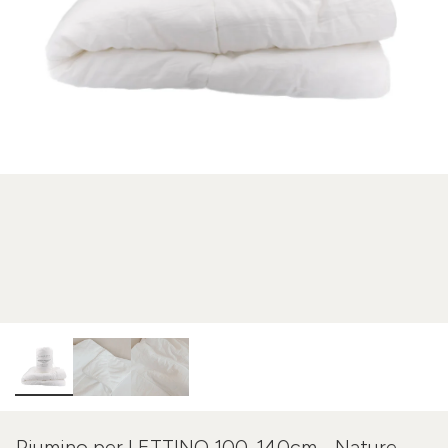
Piumino per LETTINO 100-140cm - Nature