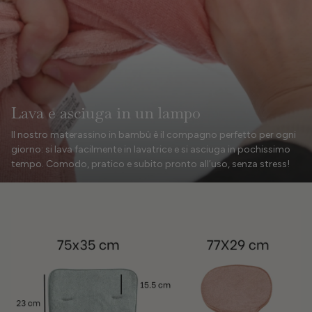
Lava e asciuga in un lampo
Il nostro materassino in bambù è il compagno perfetto per ogni
giorno: si lava facilmente in lavatrice e si asciuga in pochissimo
tempo. Comodo, pratico e subito pronto all’uso, senza stress!