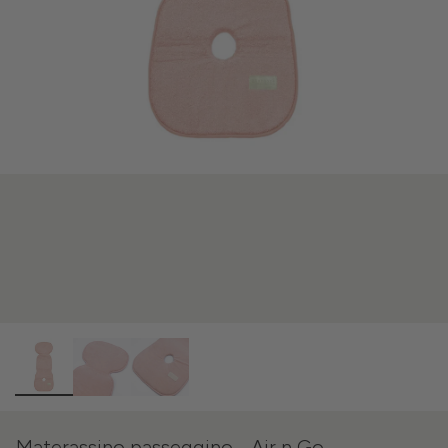
Materassino passeggino - Air n Go