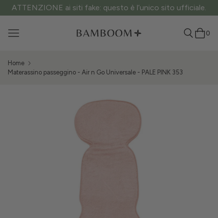
ATTENZIONE ai siti fake: questo è l’unico sito ufficiale.
0
Home
Materassino passeggino - Air n Go Universale - PALE PINK 353