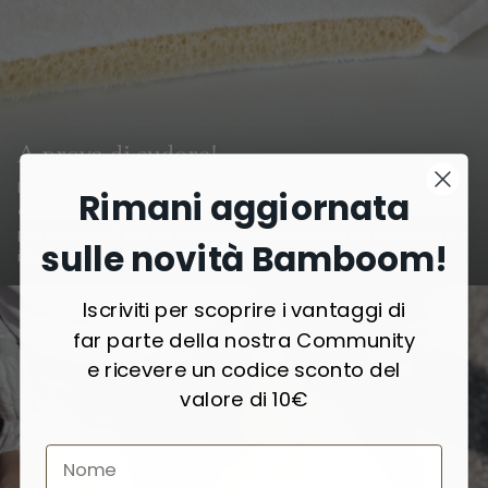
A prova di sudore!
La struttura interna in 3D-mesh garantisce una
costante
Rimani aggiornata
circolazione dell’aria
: lo strato reticolare permette un continuo
passaggio dell’aria per un materassino ultra traspirante, sicuro e
sulle novità Bamboom!
igienico, che previene l’accumulo di calore e umidità.
Iscriviti per scoprire i vantaggi di
far parte della nostra Community
e ricevere un codice sconto del
valore di 10€