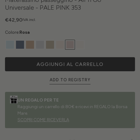
Universale - PALE PINK 353
€42,90
IVA incl.
Colore:
Rosa
AGGIUNGI AL CARRELLO
ADD TO REGISTRY
UN REGALO PER TE
Raggiungi un carrello di 80€ e ricevi in REGALO la Borsa
Mare.
SCOPRI COME RICEVERLA