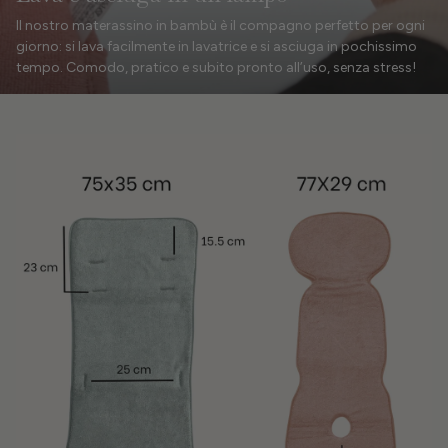
Il nostro materassino in bambù è il compagno perfetto per ogni
giorno: si lava facilmente in lavatrice e si asciuga in pochissimo
tempo. Comodo, pratico e subito pronto all’uso, senza stress!