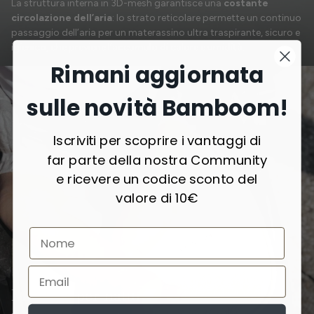
La struttura interna in 3D-mesh garantisce una
costante
circolazione dell’aria
: lo strato reticolare permette un continuo
passaggio dell’aria per un materassino ultra traspirante, sicuro e
igienico, che previene l’accumulo di calore e umidità.
Rimani aggiornata
sulle novità Bamboom!
Iscriviti per scoprire i vantaggi di
far parte della nostra Community
e ricevere un codice sconto del
valore di 10€
Morbido per natura