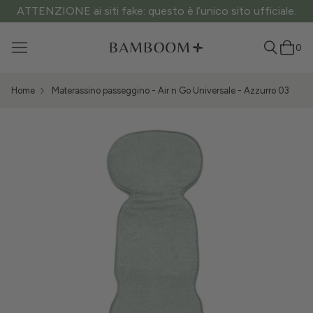
ATTENZIONE ai siti fake: questo è l’unico sito ufficiale.
0
Home
Materassino passeggino - Air n Go Universale - Azzurro 03