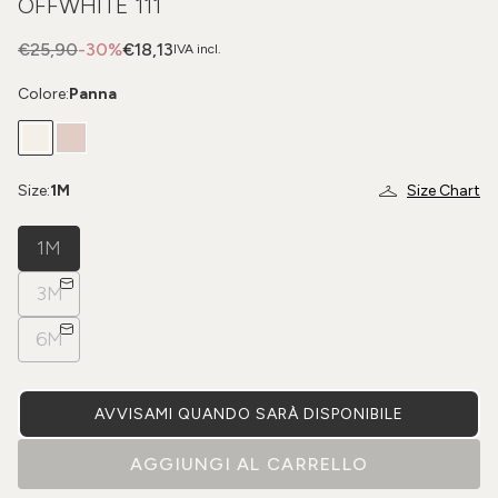
OFFWHITE 111
€25,90
-30%
€18,13
IVA incl.
Colore:
Panna
Size:
1M
Size Chart
1M
3M
6M
AVVISAMI QUANDO SARÀ DISPONIBILE
AGGIUNGI AL CARRELLO