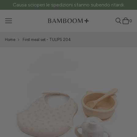
Causa scioperi le spedizioni stanno subendo ritardi.
0
Home
First meal set - TULIPS 204