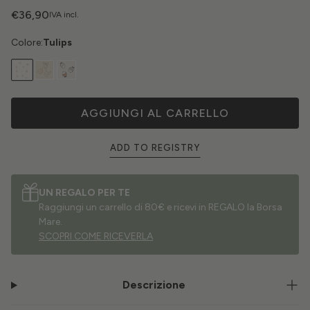
€36,90
IVA incl.
Colore:
Tulips
AGGIUNGI AL CARRELLO
ADD TO REGISTRY
UN REGALO PER TE
Raggiungi un carrello di 80€ e ricevi in REGALO la Borsa
Mare.
SCOPRI COME RICEVERLA
Descrizione