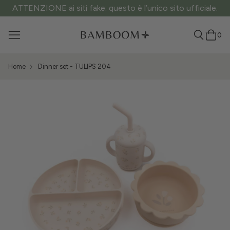
ATTENZIONE ai siti fake: questo è l’unico sito ufficiale.
0
Home
Dinner set - TULIPS 204