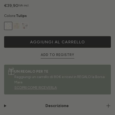
€39,90
IVA incl.
Colore:
Tulips
AGGIUNGI AL CARRELLO
ADD TO REGISTRY
UN REGALO PER TE
Raggiungi un carrello di 80€ e ricevi in REGALO la Borsa
Mare.
SCOPRI COME RICEVERLA
Descrizione