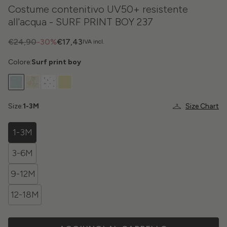
Costume contenitivo UV50+ resistente
all'acqua - SURF PRINT BOY 237
€24,90
-30%
€17,43
IVA incl.
Colore:
Surf print boy
Size:
1-3M
Size Chart
1-3M
3-6M
9-12M
12-18M