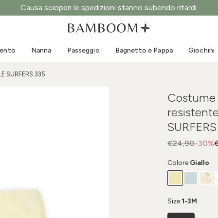
Causa scioperi le spedizioni stanno subendo ritardi.
Abbigliamento 0-3 anni
Mare
Tute da esterno
Costumi da bagno
mento
Nanna
Passeggio
Bagnetto e Pappa
Giochini
Body
Cappellini sole
Maglie e Camicie
Occhialini da sole
TLE SURFERS 335
Pantaloncini e Gonne
Scarpine mare
Costume 
Tutine
Giochini mare
resistent
Cardigan e Giacche
SURFERS
Vestitini
Cappellini
€24,90
-30%
Accessori
Colore:
Giallo
Calze
Size:
1-3M