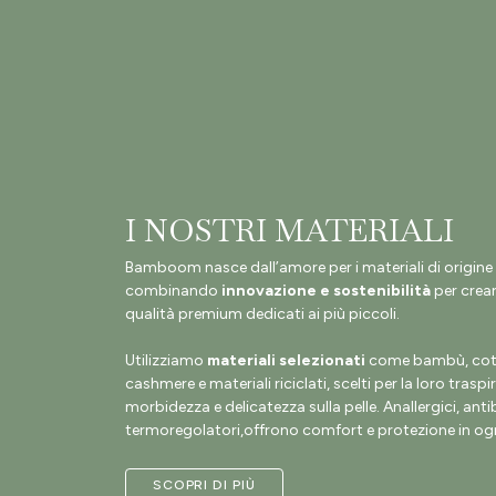
I NOSTRI MATERIALI
Bamboom nasce dall’amore per i materiali di origine 
combinando
innovazione e sostenibilità
per crear
qualità premium dedicati ai più piccoli.
Utilizziamo
materiali selezionati
come bambù, coto
cashmere e materiali riciclati, scelti per la loro traspir
morbidezza e delicatezza sulla pelle. Anallergici, antib
termoregolatori,offrono comfort e protezione in ogn
SCOPRI DI PIÙ