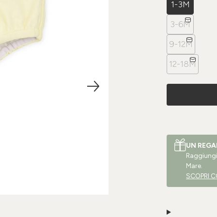
1-3M
3-6M
9-12M
12-18M
UN REGA
Raggiungi 
Mare.
SCOPRI C