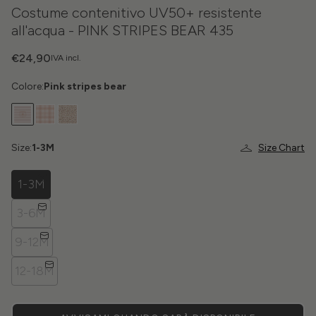
Costume contenitivo UV50+ resistente
all'acqua - PINK STRIPES BEAR 435
€24,90
IVA incl.
Colore:
Pink stripes bear
Size:
1-3M
Size Chart
1-3M
3-6M
9-12M
12-18M