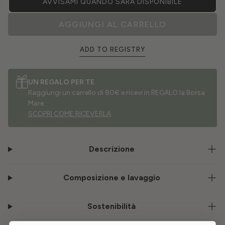
AVVISAMI QUANDO SARÀ DISPONIBILE
AGGIUNGI AL CARRELLO
ADD TO REGISTRY
UN REGALO PER TE
Raggiungi un carrello di 80€ e ricevi in REGALO la Borsa
Mare.
SCOPRI COME RICEVERLA
Descrizione
Composizione e lavaggio
Sostenibilità