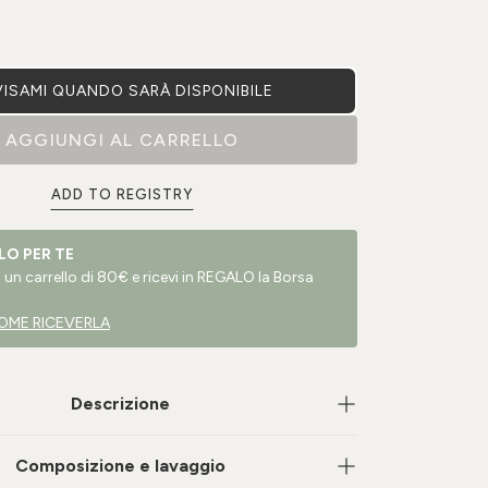
ISAMI QUANDO SARÀ DISPONIBILE
AGGIUNGI AL CARRELLO
ADD TO REGISTRY
LO PER TE
un carrello di 80€ e ricevi in REGALO la Borsa
OME RICEVERLA
Descrizione
Composizione e lavaggio