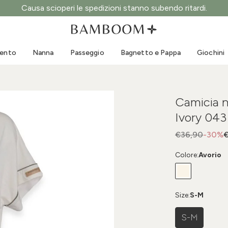
Causa scioperi le spedizioni stanno subendo ritardi.
Abbigliamento 0-3 anni
Mare
Tute da esterno
Costumi da bagno
mento
Nanna
Passeggio
Bagnetto e Pappa
Giochini
Body
Cappellini sole
Maglie e Camicie
Occhialini da sole
Pantaloncini e Gonne
Scarpine mare
Camicia 
Tutine
Giochini mare
Ivory 043
Cardigan e Giacche
Vestitini
€36,90
-30%
€
Cappellini
Colore:
Avorio
Accessori
Calze
Size:
S-M
S-M