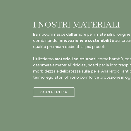
I NOSTRI MATERIALI
Bamboom nasce dall’amore per i materiali di origine 
combinando
innovazione e sostenibilità
per crear
qualità premium dedicati ai più piccoli.
Utilizziamo
materiali selezionati
come bambù, coto
cashmere e materiali riciclati, scelti per la loro traspir
morbidezza e delicatezza sulla pelle. Anallergici, antib
termoregolatori,offrono comfort e protezione in ogn
SCOPRI DI PIÙ