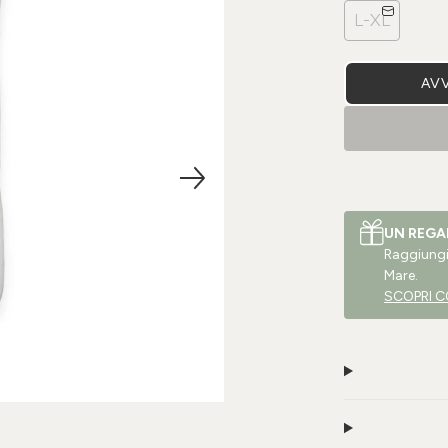
L-XL
AVV
UN REGA
Raggiungi 
Mare.
SCOPRI C