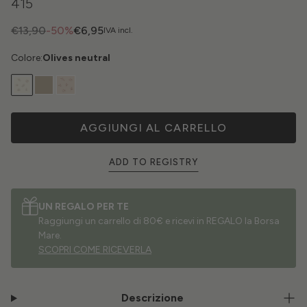
415
€13,90
-50%
€6,95
IVA incl.
Colore:
Olives neutral
AGGIUNGI AL CARRELLO
ADD TO REGISTRY
UN REGALO PER TE
Raggiungi un carrello di 80€ e ricevi in REGALO la Borsa
Mare.
SCOPRI COME RICEVERLA
Descrizione