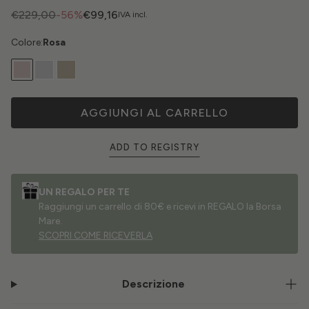
€229,00
-56%
€99,16
IVA incl.
Colore:
Rosa
AGGIUNGI AL CARRELLO
ADD TO REGISTRY
UN REGALO PER TE
Raggiungi un carrello di 80€ e ricevi in REGALO la Borsa
Mare.
SCOPRI COME RICEVERLA
Descrizione