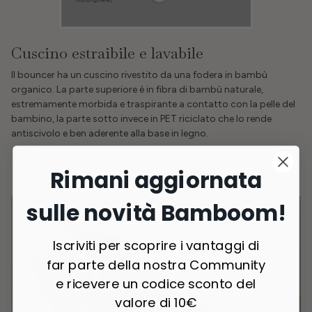
Cuscino estraibile e lavabile
Il bouncer ha un cuscino rivestito da una fodera in bambù
organico. La parte superiore è in fibra di bambù naturale,
estremamente morbida e traspirante a contatto con la pelle del
bambino, la parte sotto invece in PET riciclato che lo rende
antiscivolo e ben aderente alla base in legno.
Rimani aggiornata
sulle novità Bamboom!
Iscriviti per scoprire i vantaggi di
far parte della nostra Community
e ricevere un codice sconto del
valore di 10€