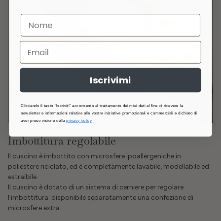
Iscrivimi
Cliccando il tasto "Iscriviti" acconsento al trattamento dei miei dati al fine di ricevere la
newsletter e informazioni relative alle vostre iniziative promozionali e commerciali e dichiaro di
aver preso visione della
privacy policy
Imbottitura regolabile
Il cuscino è imbottito con microsfere ipoallergeniche in
poliestere riciclato, ed è completamente lavabile, modellabile ed
estraibile.
Il cuscino è dotato di un sistema di cerniere per regolare
l’imbottitura: disponibile separatamente una confezione di
microsfere extra.