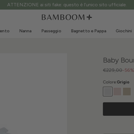
Spedizione gratuita sopra i 60€ di spesa!
Abbigliamento 0-3 anni
Mare
Tute da esterno
Costumi da bagno
mento
Nanna
Passeggio
Bagnetto e Pappa
Giochini
Body
Cappellini sole
Maglie e Camicie
Occhialini da sole
Pantaloncini e Gonne
Scarpine mare
Baby Boun
Tutine
Giochini mare
Cardigan e Giacche
€229,00
-56%
Vestitini
Colore:
Grigio
Cappellini
Accessori
Calze