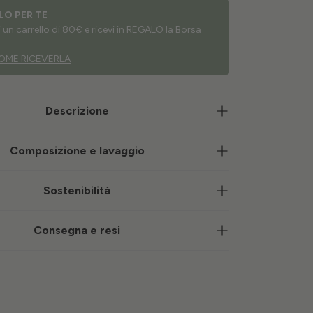
LO PER TE
un carrello di 80€ e ricevi in REGALO la Borsa
OME RICEVERLA
Descrizione
Composizione e lavaggio
Sostenibilità
Consegna e resi