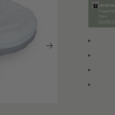
UN REGA
Raggiungi 
Mare.
SCOPRI C