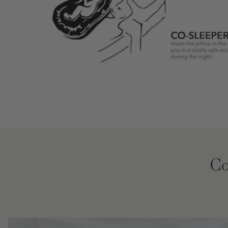
OVERLINE
Headline
Lorem ipsum dolor sit amet, consectetur adipisicing elit, sed do 
BUTTON
Co