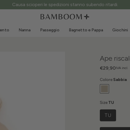
ATTENZIONE ai siti fake: questo è l’unico sito ufficiale.
Abbigliamento 0-3 anni
Mare
Tute da esterno
Costumi da bagno
mento
Nanna
Passeggio
Bagnetto e Pappa
Giochini
Body
Cappellini sole
Maglie e Camicie
Occhialini da sole
Pantaloncini e Gonne
Scarpine mare
Ape risc
Tutine
Giochini mare
Cardigan e Giacche
€29,90
IVA incl.
Vestitini
Colore:
Sabbia
Cappellini
Accessori
Calze
Size:
TU
TU