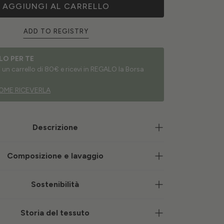
AGGIUNGI AL CARRELLO
ADD TO REGISTRY
LO PER TE
un carrello di 80€ e ricevi in REGALO la Borsa
OME RICEVERLA
Descrizione
Composizione e lavaggio
Sostenibilità
Storia del tessuto