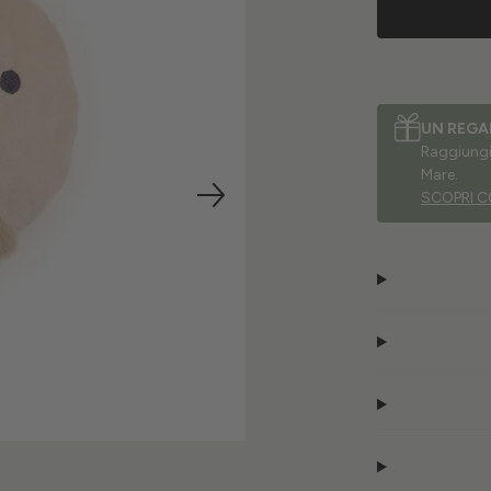
UN REGA
Raggiungi 
Mare.
SCOPRI C