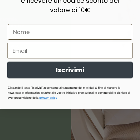
e ricevere un codice sconto del
valore di 10€
naturale,
e prodotti di
ne, lana,
abilità,
atterici e
i stagione.
Iscrivimi
Cliccando il tasto "Iscriviti" acconsento al trattamento dei miei dati al fine di ricevere la
newsletter e informazioni relative alle vostre iniziative promozionali e commerciali e dichiaro di
aver preso visione della
privacy policy