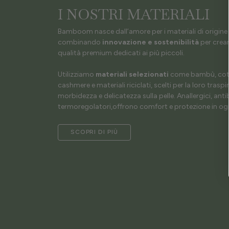
I NOSTRI MATERIALI
Bamboom nasce dall’amore per i materiali di origine 
combinando
innovazione e sostenibilità
per crear
qualità premium dedicati ai più piccoli.
Utilizziamo
materiali selezionati
come bambù, coto
cashmere e materiali riciclati, scelti per la loro traspir
morbidezza e delicatezza sulla pelle. Anallergici, antib
termoregolatori,offrono comfort e protezione in ogn
SCOPRI DI PIÙ