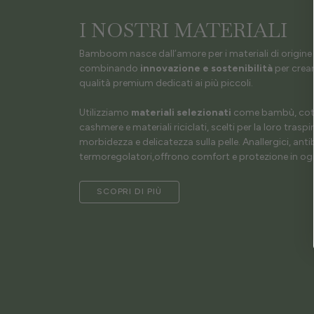
I NOSTRI MATERIALI
Bamboom nasce dall’amore per i materiali di origine 
combinando
innovazione e sostenibilità
per crear
qualità premium dedicati ai più piccoli.
Utilizziamo
materiali selezionati
come bambù, coto
cashmere e materiali riciclati, scelti per la loro traspir
morbidezza e delicatezza sulla pelle. Anallergici, antib
termoregolatori,offrono comfort e protezione in ogn
SCOPRI DI PIÙ