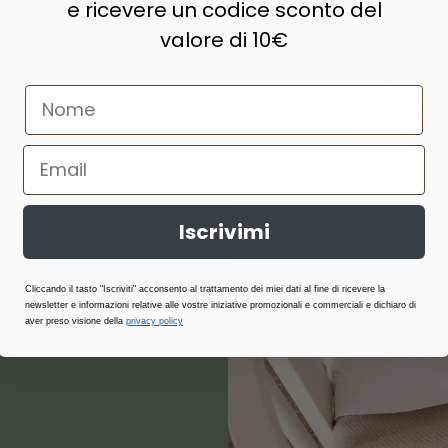
e ricevere un codice sconto del
valore di 10€
naturale,
e prodotti di
ne, lana,
abilità,
atterici e
i stagione.
Iscrivimi
Cliccando il tasto "Iscriviti" acconsento al trattamento dei miei dati al fine di ricevere la
newsletter e informazioni relative alle vostre iniziative promozionali e commerciali e dichiaro di
aver preso visione della
privacy policy