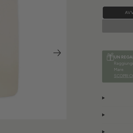
AVV
UN REGA
Raggiungi 
Mare.
SCOPRI C