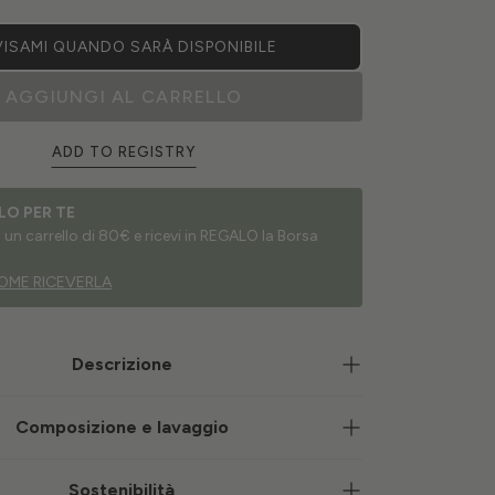
ISAMI QUANDO SARÀ DISPONIBILE
AGGIUNGI AL CARRELLO
ADD TO REGISTRY
LO PER TE
un carrello di 80€ e ricevi in REGALO la Borsa
OME RICEVERLA
Descrizione
Composizione e lavaggio
Sostenibilità