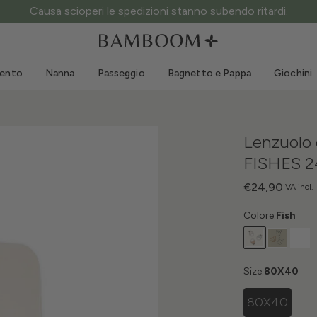
ATTENZIONE ai siti fake: questo è l’unico sito ufficiale.
Abbigliamento 0-3 anni
Mare
Tute da esterno
Costumi da bagno
mento
Nanna
Passeggio
Bagnetto e Pappa
Giochini
Body
Cappellini sole
Maglie e Camicie
Occhialini da sole
Pantaloncini e Gonne
Scarpine mare
Lenzuolo c
Tutine
Giochini mare
FISHES 2
Cardigan e Giacche
Vestitini
€24,90
IVA incl.
Cappellini
Colore:
Fish
Accessori
Calze
Size:
80X40
80X40