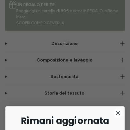
UN REGALO PER TE
Raggiungi un carrello di 80€ e ricevi in REGALO la Borsa
Mare.
SCOPRI COME RICEVERLA
Descrizione
Composizione e lavaggio
Sostenibilità
Storia del tessuto
Consegna e resi
Rimani aggiornata