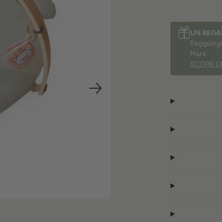
UN REGA
Raggiungi 
Mare.
SCOPRI C