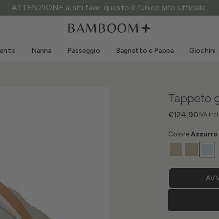
ATTENZIONE ai siti fake: questo è l’unico sito ufficiale.
Abbigliamento 0-3 anni
Mare
Tute da esterno
Costumi da bagno
mento
Nanna
Passeggio
Bagnetto e Pappa
Giochini
Body
Cappellini sole
Maglie e Camicie
Occhialini da sole
Pantaloncini e Gonne
Scarpine mare
Tappeto 
Tutine
Giochini mare
Cardigan e Giacche
€124,90
IVA incl
Vestitini
Colore:
Azzurro
Cappellini
Accessori
Calze
AVV