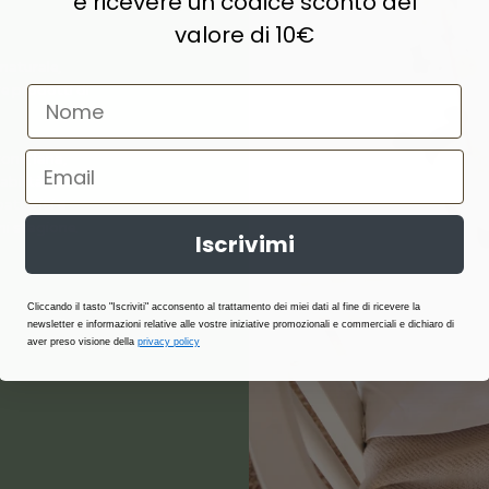
e ricevere un codice sconto del
valore di 10€
naturale,
e prodotti di
ne, lana,
abilità,
atterici e
i stagione.
Iscrivimi
Cliccando il tasto "Iscriviti" acconsento al trattamento dei miei dati al fine di ricevere la
newsletter e informazioni relative alle vostre iniziative promozionali e commerciali e dichiaro di
aver preso visione della
privacy policy