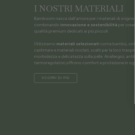
I NOSTRI MATERIALI
Bamboom nasce dall’amore per i materiali di origine 
combinando
innovazione e sostenibilità
per crear
qualità premium dedicati ai più piccoli.
Utilizziamo
materiali selezionati
come bambù, coto
cashmere e materiali riciclati, scelti per la loro traspir
morbidezza e delicatezza sulla pelle. Anallergici, antib
termoregolatori,offrono comfort e protezione in ogn
SCOPRI DI PIÙ