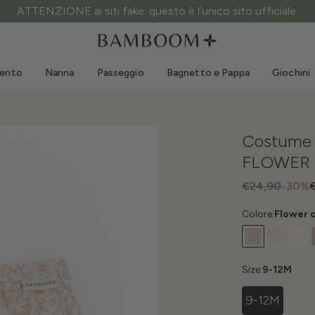
Spedizione gratuita sopr
Abbigliamento 0-3 anni
Mare
Tute da esterno
Costumi da bagno
mento
Nanna
Passeggio
Bagnetto e Pappa
Giochini
Body
Cappellini sole
Maglie e Camicie
Occhialini da sole
Pantaloncini e Gonne
Scarpine mare
Costume 
Tutine
Giochini mare
FLOWER 
Cardigan e Giacche
Vestitini
€24,90
-30%
Cappellini
Colore:
Flower 
Accessori
Calze
Size:
9-12M
9-12M