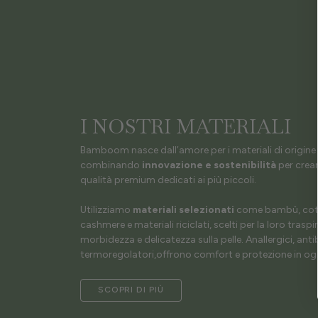
I NOSTRI MATERIALI
Bamboom nasce dall’amore per i materiali di origine 
combinando
innovazione e sostenibilità
per crear
qualità premium dedicati ai più piccoli.
Utilizziamo
materiali selezionati
come bambù, coto
cashmere e materiali riciclati, scelti per la loro traspir
morbidezza e delicatezza sulla pelle. Anallergici, antib
termoregolatori,offrono comfort e protezione in ogn
SCOPRI DI PIÙ