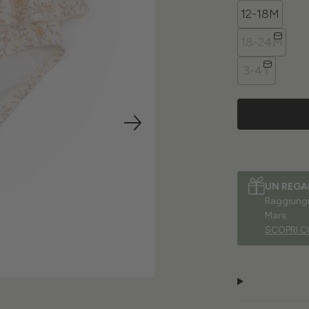
12-18M
18-24M
3-4Y
UN REGA
Raggiungi 
Mare.
SCOPRI C