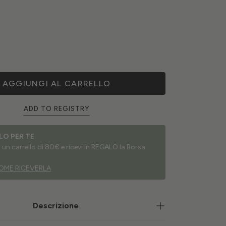
AGGIUNGI AL CARRELLO
ADD TO REGISTRY
LO PER TE
un carrello di 80€ e ricevi in REGALO la Borsa
OME RICEVERLA
Descrizione