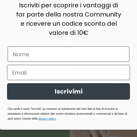
Iscriviti per scoprire i vantaggi di
far parte della nostra Community
e ricevere un codice sconto del
valore di 10€
naturale,
e prodotti di
Iscrivimi
ne, lana,
abilità,
atterici e
i stagione.
Cliccando il tasto "Iscriviti" acconsento al trattamento dei miei dati al fine di ricevere la
newsletter e informazioni relative alle vostre iniziative promozionali e commerciali e dichiaro di
aver preso visione della
privacy policy