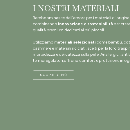
I NOSTRI MATERIALI
Bamboom nasce dall’amore per i materiali di origine 
combinando
innovazione e sostenibilità
per crear
qualità premium dedicati ai più piccoli.
Utilizziamo
materiali selezionati
come bambù, coto
cashmere e materiali riciclati, scelti per la loro traspir
morbidezza e delicatezza sulla pelle. Anallergici, antib
termoregolatori,offrono comfort e protezione in ogn
SCOPRI DI PIÙ