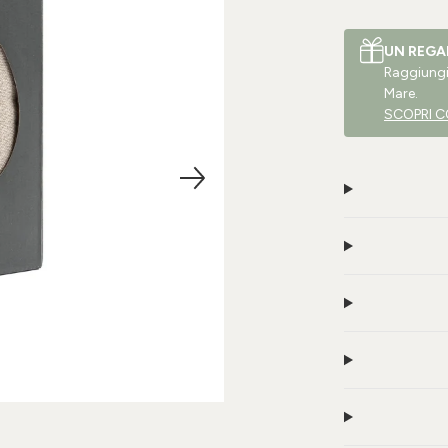
UN REGA
Raggiungi 
Mare.
SCOPRI C