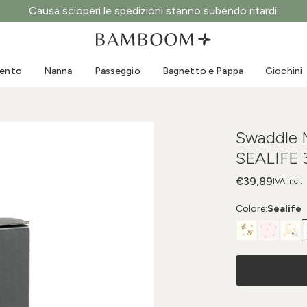
Causa scioperi le spedizioni stanno subendo ritardi.
Abbigliamento 0-3 anni
Mare
Tute da esterno
Costumi da bagno
mento
Nanna
Passeggio
Bagnetto e Pappa
Giochini
Body
Cappellini sole
Maglie e Camicie
Occhialini da sole
Pantaloncini e Gonne
Scarpine mare
Swaddle 
Tutine
Giochini mare
SEALIFE 
Cardigan e Giacche
Vestitini
€39,89
IVA incl.
Cappellini
Colore:
Sealife
Accessori
Calze