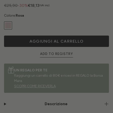
€25,90
-30%
€18,13
IVA incl.
Colore:
Rosa
AGGIUNGI AL CARRELLO
ADD TO REGISTRY
UN REGALO PER TE
Raggiungi un carrello di 80€ e ricevi in REGALO la Borsa
Mare.
SCOPRI COME RICEVERLA
Descrizione