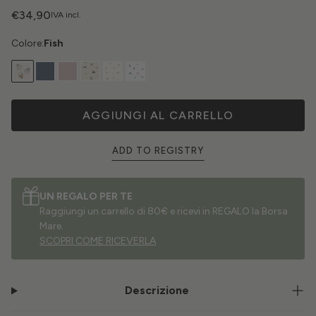
€34,90
IVA incl.
Colore:
Fish
AGGIUNGI AL CARRELLO
ADD TO REGISTRY
UN REGALO PER TE
Raggiungi un carrello di 80€ e ricevi in REGALO la Borsa
Mare.
SCOPRI COME RICEVERLA
Descrizione