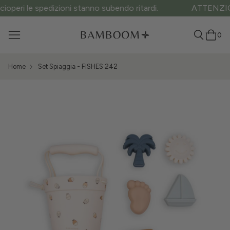
ATTENZIONE ai siti fake: questo è l’unico sito ufficiale.
0
Home
Set Spiaggia - FISHES 242