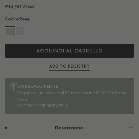
€14,90
IVA incl.
Colore:
Rosa
AGGIUNGI AL CARRELLO
ADD TO REGISTRY
UN REGALO PER TE
Raggiungi un carrello di 80€ e ricevi in REGALO la Borsa
Mare.
SCOPRI COME RICEVERLA
Descrizione