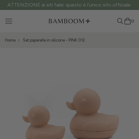
ATTENZIONE ai siti fake: questo è l’unico sito ufficiale.
0
Home
Set paperelle in silicone - PINK 012