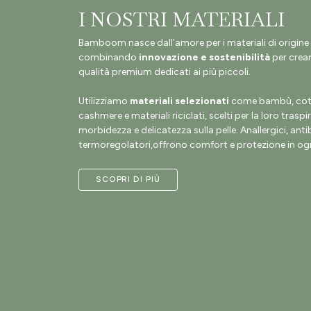
I NOSTRI MATERIALI
Bamboom nasce dall’amore per i materiali di origine 
combinando
innovazione e sostenibilità
per crear
qualità premium dedicati ai più piccoli.
Utilizziamo
materiali selezionati
come bambù, coto
cashmere e materiali riciclati, scelti per la loro traspir
morbidezza e delicatezza sulla pelle. Anallergici, antib
termoregolatori,offrono comfort e protezione in ogn
SCOPRI DI PIÙ