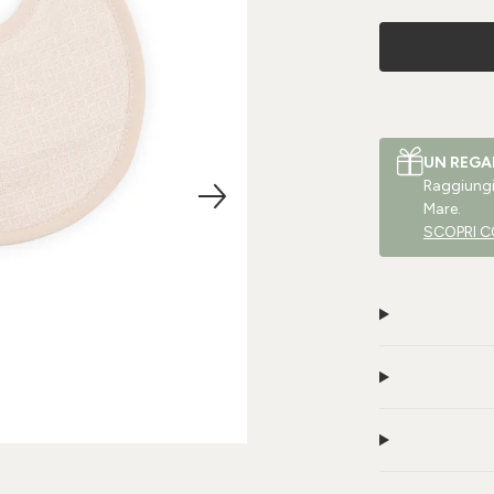
UN REGA
Raggiungi 
Mare.
SCOPRI C