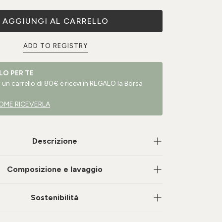
AGGIUNGI AL CARRELLO
ADD TO REGISTRY
LO PER TE
un carrello di 80€ e ricevi in REGALO la Borsa
OME RICEVERLA
Descrizione
Composizione e lavaggio
Sostenibilità