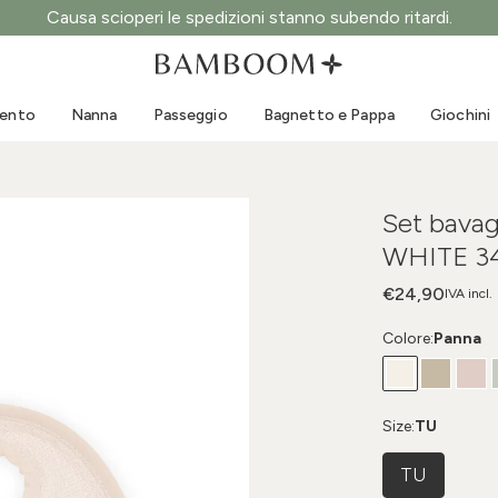
Causa scioperi le spedizioni stanno subendo ritardi.
Abbigliamento 0-3 anni
Mare
Tute da esterno
Costumi da bagno
mento
Nanna
Passeggio
Bagnetto e Pappa
Giochini
Body
Cappellini sole
Maglie e Camicie
Occhialini da sole
Pantaloncini e Gonne
Scarpine mare
Set bavag
Tutine
Giochini mare
WHITE 3
Cardigan e Giacche
Vestitini
€24,90
IVA incl.
Cappellini
Colore:
Panna
Accessori
Calze
Size:
TU
TU