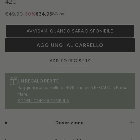
420
€49,90
-30%
€34,93
IVA incl.
AVVISAMI QUANDO SARÀ DISPONIBILE
AGGIUNGI AL CARRELLO
ADD TO REGISTRY
UN REGALO PER TE
Raggiungi un carrello di 80€ e ricevi in REGALO la Borsa
Mare.
SCOPRI COME RICEVERLA
Descrizione