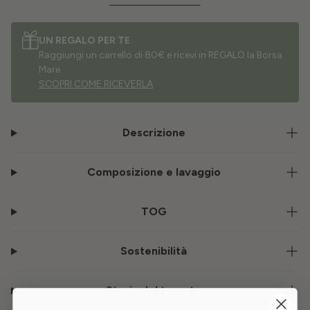
UN REGALO PER TE
Raggiungi un carrello di 80€ e ricevi in REGALO la Borsa
Mare.
SCOPRI COME RICEVERLA
Descrizione
Composizione e lavaggio
TOG
Sostenibilità
Storia del tessuto