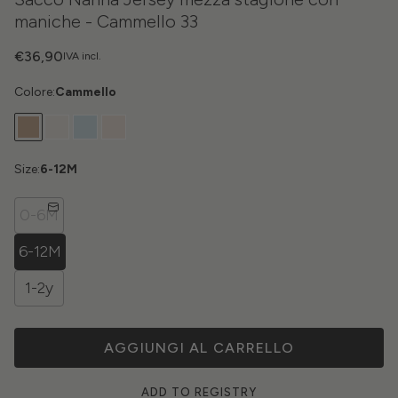
maniche - Cammello 33
€36,90
IVA incl.
Colore:
Cammello
Size:
6-12M
0-6M
6-12M
1-2y
AGGIUNGI AL CARRELLO
ADD TO REGISTRY