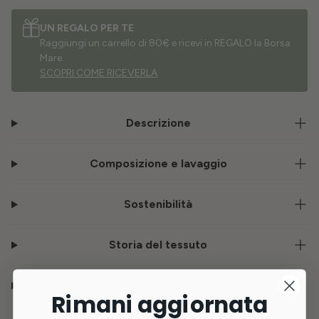
UN REGALO PER TE
Raggiungi un carrello di 80€ e ricevi in REGALO la Borsa
Mare.
SCOPRI COME RICEVERLA
Descrizione
Composizione e lavaggio
Sostenibilità
Storia del tessuto
Consegna e resi
Rimani aggiornata