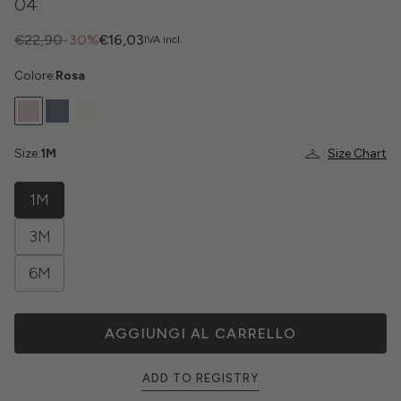
04
€22,90
-30%
€16,03
IVA incl.
Colore:
Rosa
Size:
1M
Size Chart
1M
3M
6M
AGGIUNGI AL CARRELLO
ADD TO REGISTRY