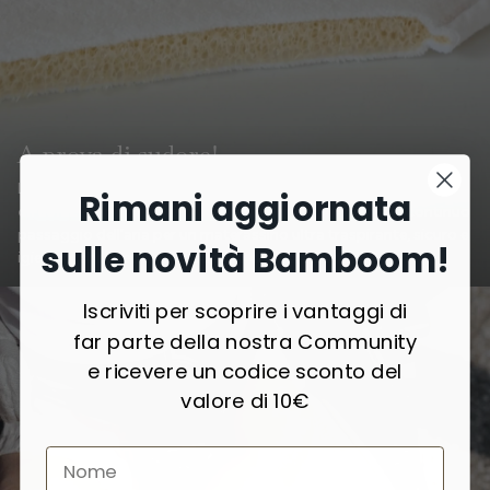
A prova di sudore!
La struttura interna in 3D-mesh garantisce una
costante
Rimani aggiornata
circolazione dell’aria
: lo strato reticolare permette un continuo
passaggio dell’aria per un materassino ultra traspirante, sicuro e
sulle novità Bamboom!
igienico, che previene l’accumulo di calore e umidità.
Iscriviti per scoprire i vantaggi di
far parte della nostra Community
e ricevere un codice sconto del
valore di 10€