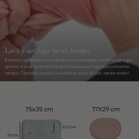
Lava e asciuga in un lampo
Il nostro materassino in bambù è il compagno perfetto per ogni
giorno: si lava facilmente in lavatrice e si asciuga in pochissimo
tempo. Comodo, pratico e subito pronto all’uso, senza stress!