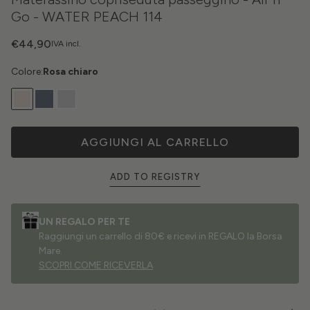
Go - WATER PEACH 114
€44,90
IVA incl.
Colore:
Rosa chiaro
AGGIUNGI AL CARRELLO
ADD TO REGISTRY
UN REGALO PER TE
Raggiungi un carrello di 80€ e ricevi in REGALO la Borsa
Mare.
SCOPRI COME RICEVERLA