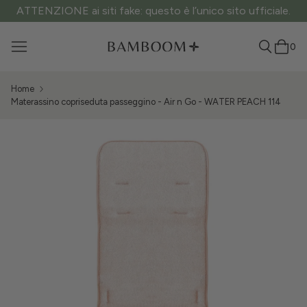
ito ufficiale.
Spedizione gratuita sopra i 60€ di 
0
Home
Materassino copriseduta passeggino - Air n Go - WATER PEACH 114