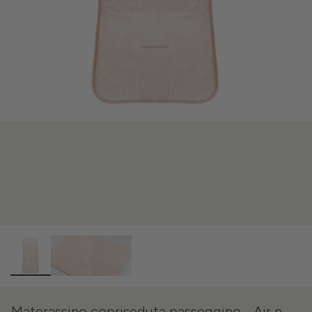
Materassino copriseduta passeggino - Air n