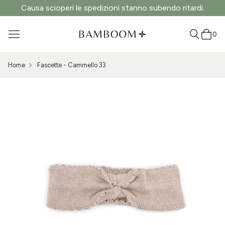
Causa scioperi le spedizioni stanno subendo ritardi.
0
Home
Fascette - Cammello 33