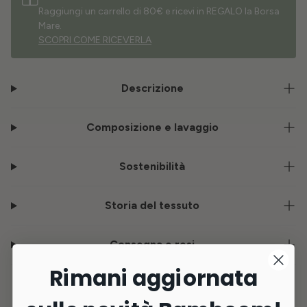
Raggiungi un carrello di 80€ e ricevi in REGALO la Borsa
Mare.
SCOPRI COME RICEVERLA
Descrizione
Composizione e lavaggio
Sostenibilità
Storia del tessuto
Consegna e resi
Rimani aggiornata