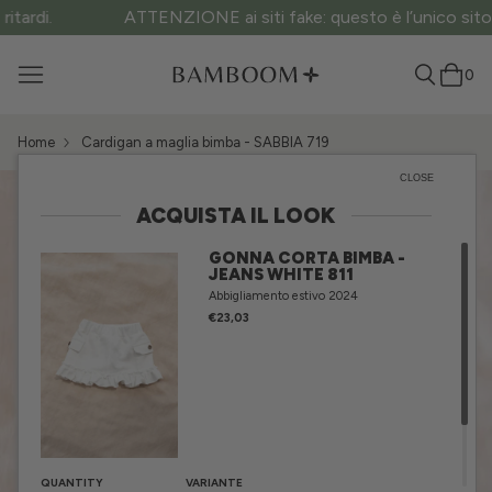
ATTENZIONE ai siti fake: questo è l’unico sito ufficiale.
0
Home
Cardigan a maglia bimba - SABBIA 719
CLOSE
ACQUISTA IL LOOK
GONNA CORTA BIMBA -
JEANS WHITE 811
Abbigliamento estivo 2024
€23,03
QUANTITY
VARIANTE