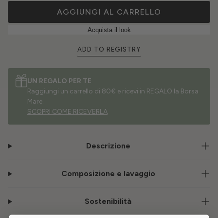
AGGIUNGI AL CARRELLO
Acquista il look
ADD TO REGISTRY
UN REGALO PER TE
Raggiungi un carrello di 80€ e ricevi in REGALO la Borsa
Mare.
SCOPRI COME RICEVERLA
Descrizione
Composizione e lavaggio
Sostenibilità