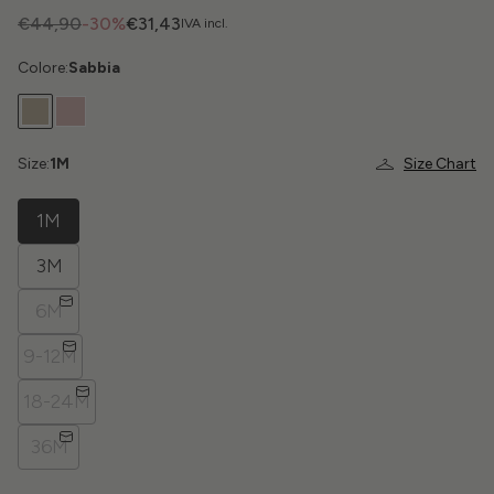
€44,90
-30%
€31,43
IVA incl.
Colore:
Sabbia
Size:
1M
Size Chart
1M
3M
6M
9-12M
18-24M
36M