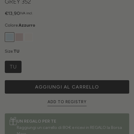
GREY 352
€13,90
IVA incl.
Colore:
Azzurro
Size:
TU
TU
AGGIUNGI AL CARRELLO
ADD TO REGISTRY
UN REGALO PER TE
Raggiungi un carrello di 80€ e ricevi in REGALO la Borsa
Mare.