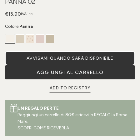
PANNA 02
€13,90
IVA incl.
Colore:
Panna
AVVISAMI QUANDO SARÀ DISPONIBILE
AGGIUNGI AL CARRELLO
ADD TO REGISTRY
UN REGALO PER TE
Raggiungi un carrello di 80€ e ricevi in REGALO la Borsa
Mare.
SCOPRI COME RICEVERLA