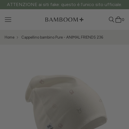
ATTENZIONE ai siti fake: questo è l’unico sito ufficiale.
0
Home
Cappellino bambino Pure - ANIMAL FRIENDS 236