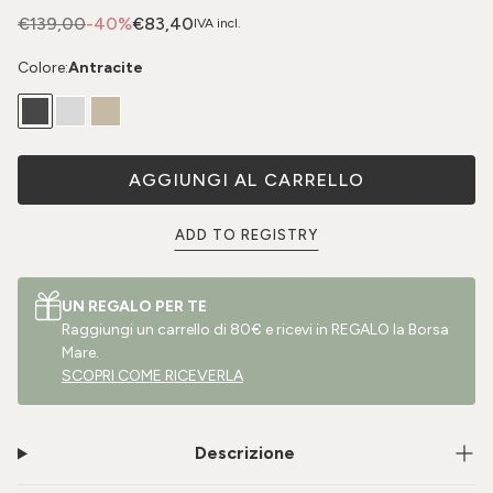
€139,00
-40%
€83,40
IVA incl.
Colore:
Antracite
AGGIUNGI AL CARRELLO
ADD TO REGISTRY
UN REGALO PER TE
Raggiungi un carrello di 80€ e ricevi in REGALO la Borsa
Mare.
SCOPRI COME RICEVERLA
Descrizione