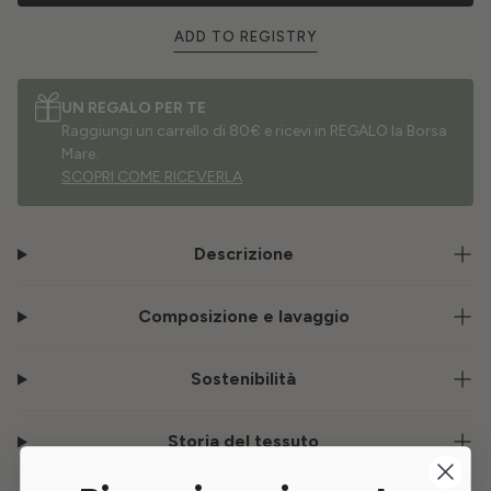
ADD TO REGISTRY
UN REGALO PER TE
Raggiungi un carrello di 80€ e ricevi in REGALO la Borsa
Mare.
SCOPRI COME RICEVERLA
Descrizione
Composizione e lavaggio
Sostenibilità
Storia del tessuto