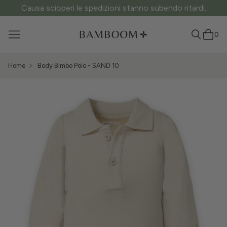
ATTENZIONE ai siti fake: questo è l’unico sito ufficiale.
0
Home
Body Bimbo Polo - SAND 10