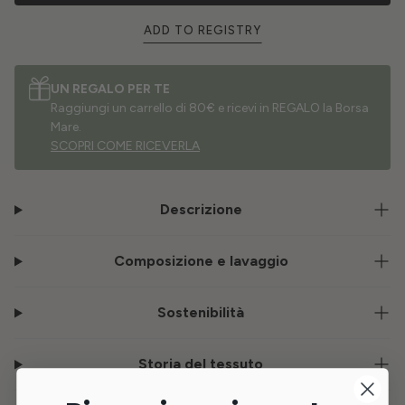
ADD TO REGISTRY
UN REGALO PER TE
Raggiungi un carrello di 80€ e ricevi in REGALO la Borsa
Mare.
SCOPRI COME RICEVERLA
Descrizione
Composizione e lavaggio
Sostenibilità
Storia del tessuto