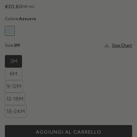
€20,60
IVA incl.
Colore:
Azzurro
Size:
3M
Size Chart
3M
6M
9-12M
12-18M
18-24M
AGGIUNGI AL CARRELLO