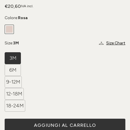
€20,60
IVA incl.
Colore:
Rosa
Size:
3M
Size Chart
3M
6M
9-12M
12-18M
18-24M
AGGIUNGI AL CARRELLO